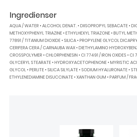
Ingredienser
AQUA / WATER • ALCOHOL DENAT. • DIISOPROPYL SEBACATE • 
METHOXYPHENYL TRIAZINE • ETHYLHEXYL TRIAZONE • BUTYL MET
77891 / TITANIUM DIOXIDE • SILICA • PROPYLENE GLYCOL DICA
CERIFERA CERA / CARNAUBA WAX • DIETHYLAMINO HYDROXYBEN
CROSSPOLYMER • CHLORPHENESIN • CI 77491 / IRON OXIDES • CI 77
GLYCERYL STEARATE • HYDROXYACETOPHENONE • MYRISTIC ACID 
GLYCOL • PERLITE • SILICA SILYLATE • SODIUM HYALURONATE • 
ETHYLENEDIAMINE DISUCCINATE • XANTHAN GUM • PARFUM / FR