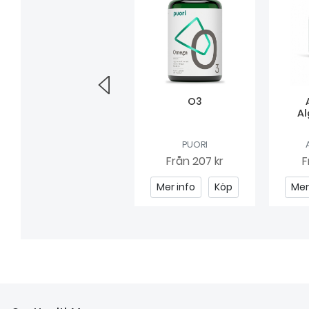
Bio-Strath elixir
O3
Al
BIO-STRATH
PUORI
Från
179 kr
Från
207 kr
F
Mer info
Köp
Mer info
Köp
Mer