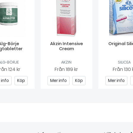
Alg-Börje
Akzin Intensive
Original Sil
gtabletter
Cream
ALG-BÖRJE
AKZIN
SILICEA
rån
124 kr
Från
189 kr
Från
130 
 info
Köp
Mer info
Köp
Mer info