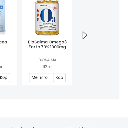
icea
BioSalma Omega3
MagnesiumOptimal
Forte 70% 1000mg
BIOSALMA
HELHETSHÄLSA
kr
113 kr
Från
122 kr
Köp
Mer info
Köp
Mer info
Köp