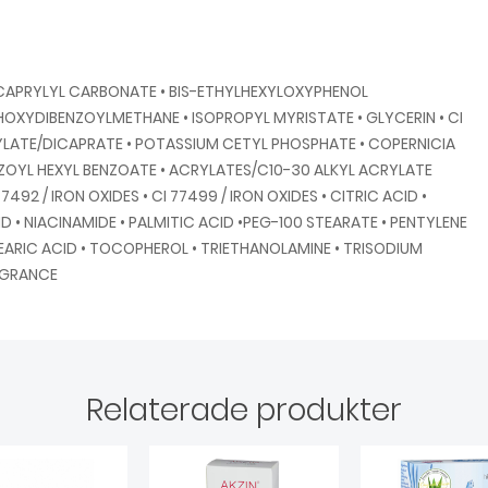
DICAPRYLYL CARBONATE • BIS-ETHYLHEXYLOXYPHENOL
HOXYDIBENZOYLMETHANE • ISOPROPYL MYRISTATE • GLYCERIN • CI
PRYLATE/DICAPRATE • POTASSIUM CETYL PHOSPHATE • COPERNICIA
ZOYL HEXYL BENZOATE • ACRYLATES/C10-30 ALKYL ACRYLATE
492 / IRON OXIDES • CI 77499 / IRON OXIDES • CITRIC ACID •
• NIACINAMIDE • PALMITIC ACID •PEG-100 STEARATE • PENTYLENE
STEARIC ACID • TOCOPHEROL • TRIETHANOLAMINE • TRISODIUM
AGRANCE
Relaterade produkter