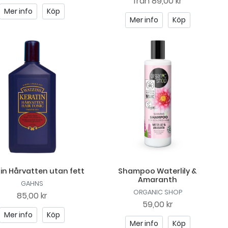
från
89,00 kr
Mer info
Köp
Mer info
Köp
in Hårvatten utan fett
Shampoo Waterlily &
Amaranth
GAHNS
ORGANIC SHOP
85,00 kr
59,00 kr
Mer info
Köp
Mer info
Köp