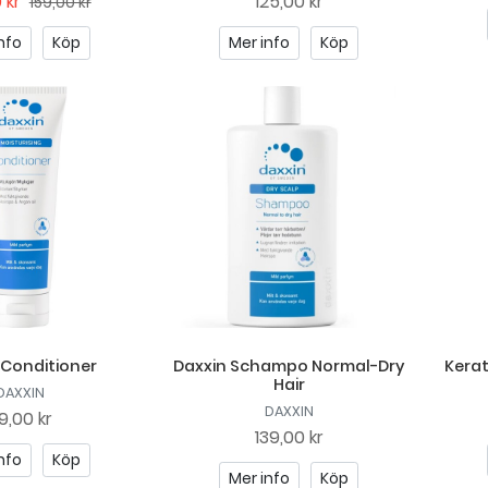
 kr
125,00 kr
159,00 kr
nfo
Köp
Mer info
Köp
 Conditioner
Daxxin Schampo Normal-Dry
Kerat
Hair
DAXXIN
DAXXIN
19,00 kr
139,00 kr
nfo
Köp
Mer info
Köp