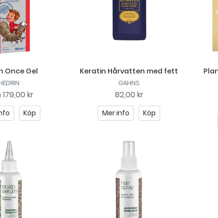
n Once Gel
Keratin Hårvatten med fett
Pla
HEDRIN
GAHNS
n
179,00 kr
82,00 kr
nfo
Köp
Mer info
Köp