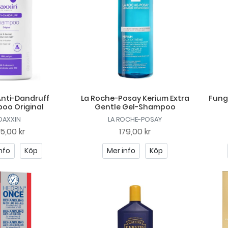
Anti-Dandruff
La Roche-Posay Kerium Extra
Fung
oo Original
Gentle Gel-Shampoo
DAXXIN
LA ROCHE-POSAY
25,00 kr
179,00 kr
nfo
Köp
Mer info
Köp