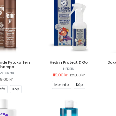
nde Fytokoffein
Hedrin Protect & Go
Daxx
champo
HEDRIN
ANTUR 39
119,00 kr
129,00 kr
79,00 kr
Mer info
Köp
nfo
Köp