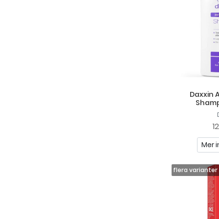
Daxxin 
Shamp
1
Mer i