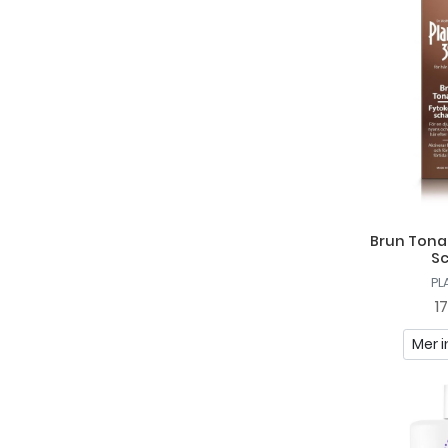
Brun Tona
S
PL
1
Mer i