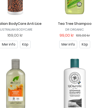
lian BodyCare Anti Lice
Tea Tree Shampoo
AUSTRALIAN BODYCARE
DR ORGANIC
169,00 kr
99,00 kr
109,00 kr
Mer info
Köp
Mer info
Köp