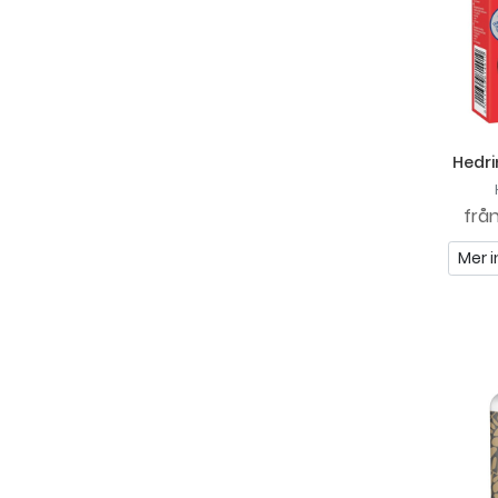
Hedri
frå
Mer i