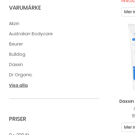
149,00
VARUMÄRKE
Mer i
Akzin
Australian Bodycare
Beurer
Bulldog
Daxxin
Dr Organic
Fungobase
Visa alla
Gahns
Daxxin
Hedrin
1
Inspagat
PRISER
La Roche-Posay
Mer i
0 - 200 Kr