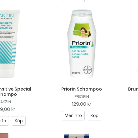
nsitive Special
Priorin Schampoo
Bru
champo
PRIORIN
AKZIN
129,00 kr
29,00 kr
Mer info
Köp
nfo
Köp