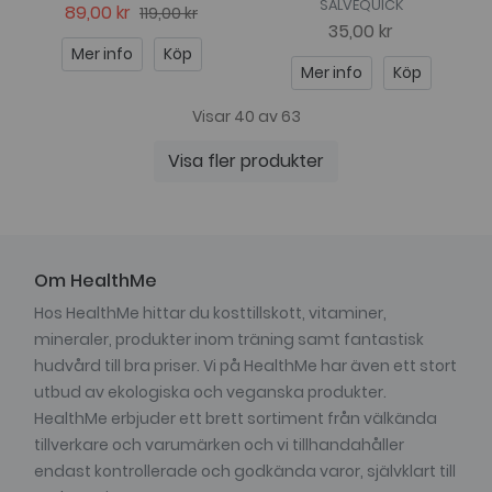
SALVEQUICK
89,00 kr
119,00 kr
35,00 kr
Mer info
Köp
Mer info
Köp
Visar 40 av 63
Visa fler produkter
Om HealthMe
Hos HealthMe hittar du kosttillskott, vitaminer,
mineraler, produkter inom träning samt fantastisk
hudvård till bra priser. Vi på HealthMe har även ett stort
utbud av ekologiska och veganska produkter.
HealthMe erbjuder ett brett sortiment från välkända
tillverkare och varumärken och vi tillhandahåller
endast kontrollerade och godkända varor, självklart till