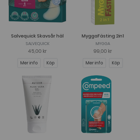
Salvequick Skavsår häl
MyggaFästing 2in1
SALVEQUICK
MYGGA
45,00 kr
99,00 kr
Mer info
Köp
Mer info
Köp