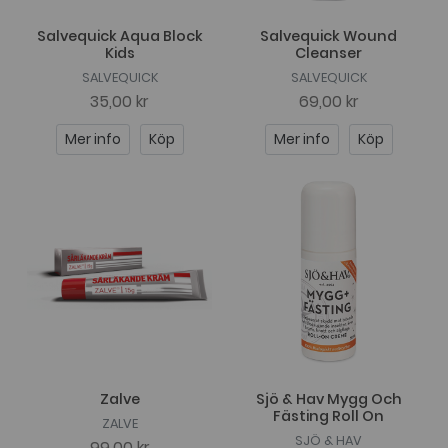
Salvequick Aqua Block
Salvequick Wound
Kids
Cleanser
SALVEQUICK
SALVEQUICK
35,00 kr
69,00 kr
Mer info
Köp
Mer info
Köp
Zalve
Sjö & Hav Mygg Och
Fästing Roll On
ZALVE
SJÖ & HAV
99,00 kr