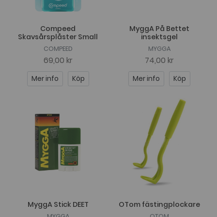
Compeed
MyggA På Bettet
Skavsårsplåster Small
insektsgel
COMPEED
MYGGA
69,00 kr
74,00 kr
Mer info
Köp
Mer info
Köp
MyggA Stick DEET
OTom fästingplockare
MYGGA
OTOM