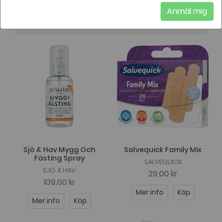
Anmäl mig
Just nu visas 63 av 63
Sjö & Hav Mygg Och
Salvequick Family Mix
Fästing Spray
SALVEQUICK
SJÖ & HAV
29,00 kr
109,00 kr
Mer info
Köp
Mer info
Köp