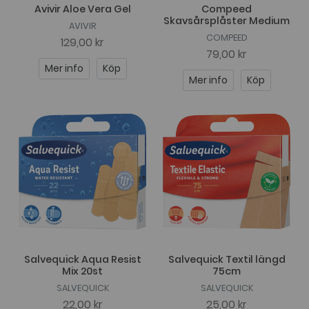
Avivir Aloe Vera Gel
Compeed
Skavsårsplåster Medium
AVIVIR
COMPEED
129,00 kr
79,00 kr
Mer info
Köp
Mer info
Köp
Salvequick Aqua Resist
Salvequick Textil längd
Mix 20st
75cm
SALVEQUICK
SALVEQUICK
22,00 kr
25,00 kr