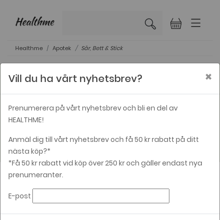
×
Healthme
Apotek
Sår, Bett & Stick
×
Vill du ha vårt nyhetsbrev?
Prenumerera på vårt nyhetsbrev och bli en del av
Sår, Bett & Stick
HEALTHME!
Anmäl dig till vårt nyhetsbrev och få 50 kr rabatt på ditt
nästa köp?*
*Få 50 kr rabatt vid köp över 250 kr och gäller endast nya
prenumeranter.
VARUMÄRKE
E-post
PRISER