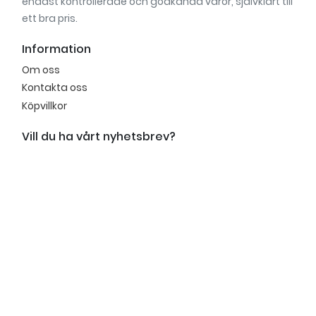
endast kontrollerade och godkända varor, självklart till
ett bra pris.
Information
Om oss
Kontakta oss
Köpvillkor
Vill du ha vårt nyhetsbrev?
Anmäl dig till vårt nyhetsbrev för att få inspiration,
nyheter, unika erbjudanden och mycket mer.
Anmäl mig
Kundtjänst
mån.–fre. 9.00 - 15.00
Lunchstängt: 12.00 - 13.00
Tel: 031- 719 69 70