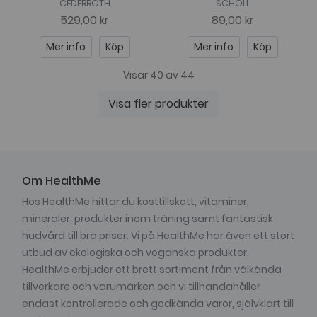
CEDERROTH
SCHOLL
529,00 kr
89,00 kr
Mer info
Köp
Mer info
Köp
Visar 40 av 44
Visa fler produkter
Om HealthMe
Hos HealthMe hittar du kosttillskott, vitaminer,
mineraler, produkter inom träning samt fantastisk
hudvård till bra priser. Vi på HealthMe har även ett stort
utbud av ekologiska och veganska produkter.
HealthMe erbjuder ett brett sortiment från välkända
tillverkare och varumärken och vi tillhandahåller
endast kontrollerade och godkända varor, självklart till