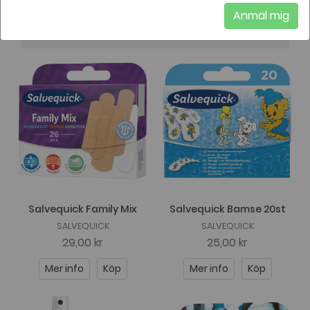
Anmäl mig
Just nu visas 44 av 44
Salvequick Family Mix
Salvequick Bamse 20st
SALVEQUICK
SALVEQUICK
29,00 kr
25,00 kr
Mer info
Köp
Mer info
Köp