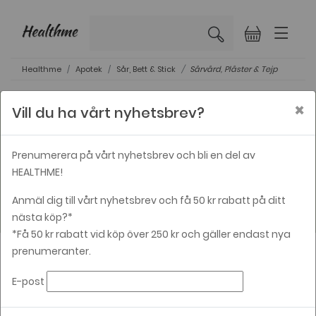
×
Healthme
Apotek
Sår, Bett & Stick
Sårvård, Plåster & Tejp
×
Vill du ha vårt nyhetsbrev?
Prenumerera på vårt nyhetsbrev och bli en del av
Sårvård, Plåster & Tejp
HEALTHME!
Anmäl dig till vårt nyhetsbrev och få 50 kr rabatt på ditt
nästa köp?*
*Få 50 kr rabatt vid köp över 250 kr och gäller endast nya
prenumeranter.
VARUMÄRKE
E-post
PRISER