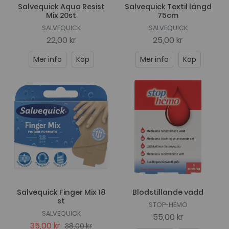
Salvequick Aqua Resist
Salvequick Textil längd
Mix 20st
75cm
SALVEQUICK
SALVEQUICK
22,00 kr
25,00 kr
Mer info
Köp
Mer info
Köp
Salvequick Finger Mix 18
Blodstillande vadd
st
STOP-HEMO
SALVEQUICK
55,00 kr
35,00 kr
38,00 kr