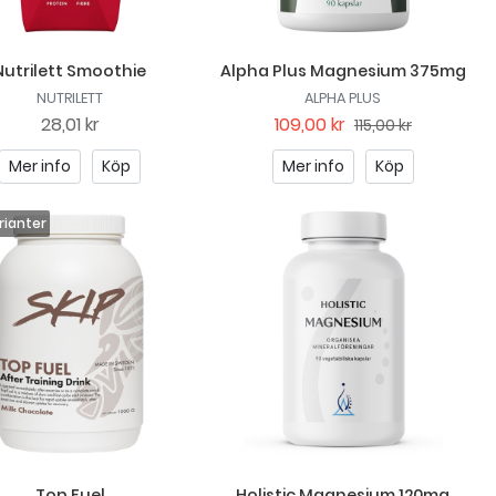
Nutrilett Smoothie
Alpha Plus Magnesium 375mg
NUTRILETT
ALPHA PLUS
28,01 kr
109,00 kr
115,00 kr
Mer info
Köp
Mer info
Köp
Top Fuel
Holistic Magnesium 120mg