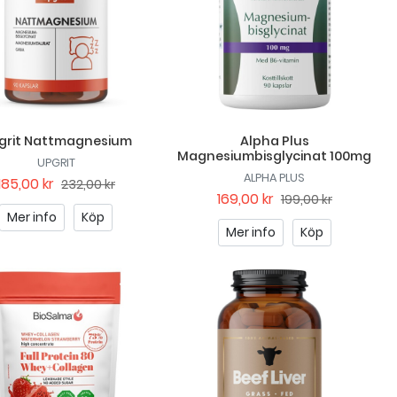
grit Nattmagnesium
Alpha Plus
Magnesiumbisglycinat 100mg
UPGRIT
ALPHA PLUS
185,00 kr
232,00 kr
169,00 kr
199,00 kr
Mer info
Köp
Mer info
Köp