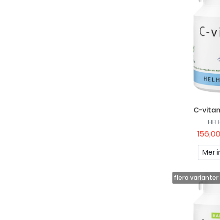
Mivitotal
Monster
Mother Earth
NOCCO
NOW
Nutriguard
C-vita
Nutrilett
HEL
Närokällan
156,00
Optimum Nutrition
Mer i
Pharbio
Pikasol
Puori
Pureness