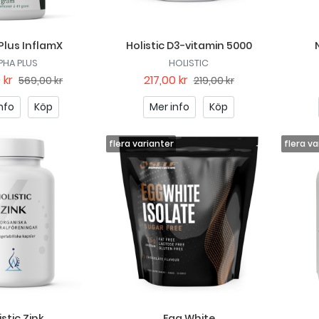
Plus InflamX
Holistic D3-vitamin 5000
PHA PLUS
HOLISTIC
 kr
217,00 kr
569,00 kr
219,00 kr
nfo
Köp
Mer info
Köp
istic Zink
Egg White