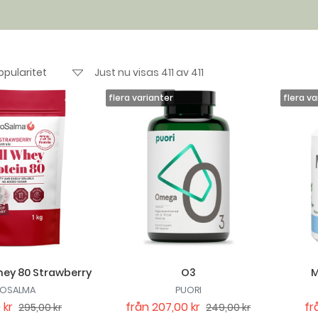
Just nu visas 411 av 411
ey 80 Strawberry
O3
M
IOSALMA
PUORI
 kr
från
207,00 kr
fr
295,00 kr
249,00 kr