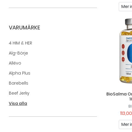
Mer i
VARUMÄRKE
4 HIM & HER
Alg-Börje
Allévo
Alpha Plus
Barebells
Beef Jerky
BioSalma O
Better You
Visa alla
B
113,00
Biocare
BioSalma
Mer i