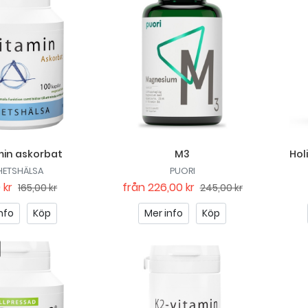
min askorbat
M3
Hol
HETSHÄLSA
PUORI
 kr
från
226,00 kr
165,00 kr
245,00 kr
nfo
Köp
Mer info
Köp