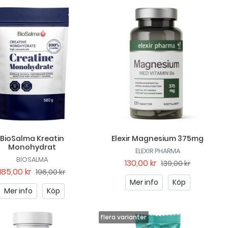
BioSalma Kreatin
Elexir Magnesium 375mg
Monohydrat
ELEXIR PHARMA
BIOSALMA
130,00 kr
139,00 kr
185,00 kr
196,00 kr
Mer info
Köp
Mer info
Köp