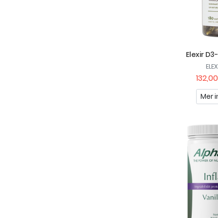
Elexir D3
ELE
132,00
Mer i