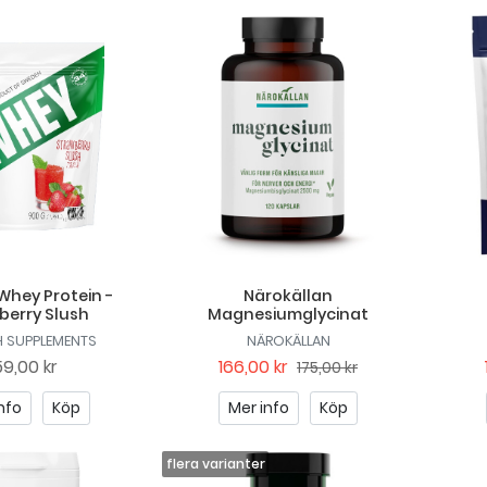
 Whey Protein -
Närokällan
berry Slush
Magnesiumglycinat
H SUPPLEMENTS
NÄROKÄLLAN
9,00 kr
166,00 kr
175,00 kr
nfo
Köp
Mer info
Köp