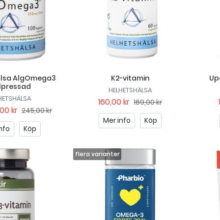
älsa AlgOmega3
K2-vitamin
Up
lpressad
HELHETSHÄLSA
HETSHÄLSA
160,00 kr
169,00 kr
00 kr
245,00 kr
Mer info
Köp
nfo
Köp