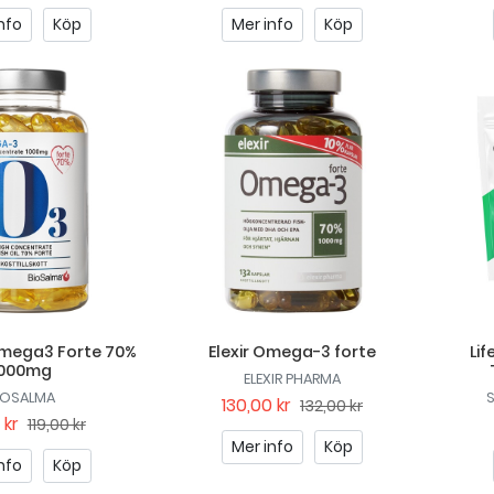
nfo
Köp
Mer info
Köp
mega3 Forte 70%
Elexir Omega-3 forte
Lif
1000mg
ELEXIR PHARMA
IOSALMA
130,00 kr
132,00 kr
 kr
119,00 kr
Mer info
Köp
nfo
Köp