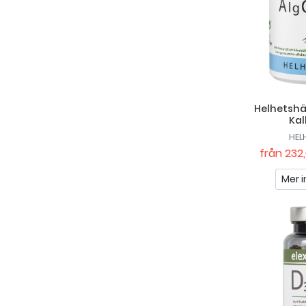
RawBite
Rawpowder
SALTE
SELF Omninutrition
Helhetsh
Skip
Kal
Solaray
HEL
från
232,
Swedish Supplements
Mer i
Thorne
Upgrit
Vital Body & Soul
VitaYummy