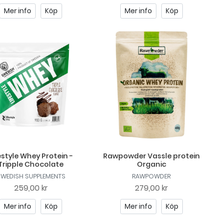
Mer info
Köp
Mer info
Köp
estyle Whey Protein -
Rawpowder Vassle protein
Tripple Chocolate
Organic
SWEDISH SUPPLEMENTS
RAWPOWDER
259,00 kr
279,00 kr
Mer info
Köp
Mer info
Köp