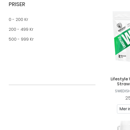
Biosan
PRISER
Biotta
0 - 200 Kr
Dense
200 - 499 Kr
Dig
500 - 999 Kr
Dr Mercola
Dreambars
Elexir Pharma
Equazen
Lifestyle
Eskio 3
Straw
Gerimax
SWEDIS
25
Great Earth
Mer i
Helhetshälsa
Holistic
Ledins