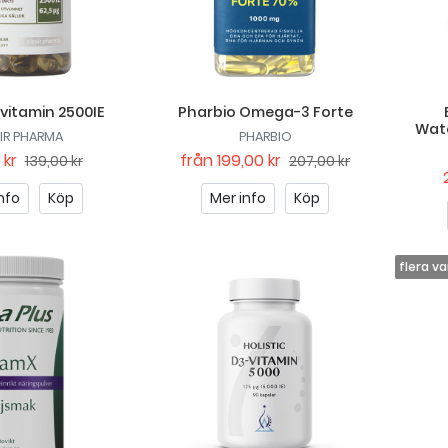
-vitamin 2500IE
Pharbio Omega-3 Forte
Wat
XIR PHARMA
PHARBIO
 kr
från
199,00 kr
139,00 kr
207,00 kr
nfo
Köp
Mer info
Köp