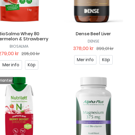
BioSalma Whey 80
Dense Beef Liver
ermelon & Strawberry
DENSE
BIOSALMA
378,00 kr
399,01 kr
279,00 kr
295,00 kr
Mer info
Köp
Mer info
Köp