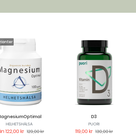
agnesiumOptimal
D3
HELHETSHÄLSA
PUORI
ån
122,00 kr
119,00 kr
129,00 kr
130,00 kr