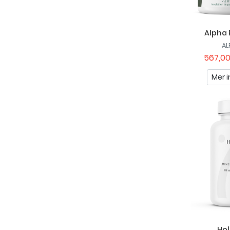
Alpha 
AL
567,00
Mer i
Hol