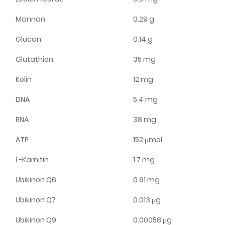
Mannan
0.29 g
Glucan
0.14 g
Glutathion
35 mg
Kolin
12 mg
DNA
5.4 mg
RNA
38 mg
ATP
152 μmol
L-Karnitin
1.7 mg
Ubikinon Q6
0.61 mg
Ubikinon Q7
0.013 μg
Ubikinon Q9
0.00058 μg