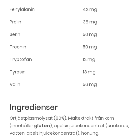
Fenylalanin
42 mg
Prolin
38 mg
Serin
50 mg
Treonin
50 mg
Tryptofan
12 mg
Tyrosin
13 mg
Valin
56 mg
Ingredienser
Örtjästplasmolysat (80%). Maltextrakt från korn
(innehåller
gluten
), apelsinjuicekoncentrat (sackaros,
vatten, apelsinjuicekoncentrat), honung.