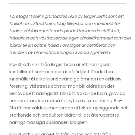
Företaget Ledins grundades 1923 av Birger Ledin som ett
hälsohem i Stockholm. Idag tillverkar och marknadsför
Ledins väldokumenterade produkter inom kosttillskott,
hälsokost och växtbaserade egenvårdsläkemedel som alla
bidrar till en bättre hälsa. Företaget är certifierat och
medlem av branschföreningen Svensk Egenvård.
Bio-Strath Elixir från Birger Ledin är ett näringsrikt
kosttillskott som är baserat på örtjäst. Produkten
innehåller 61 olika livsnödvändiga ämnen i en exklusiv
förening. Vid stress och när man blir äldre kan det
behövas ett näringsrikt tillskott. Växande barn, gravida
och idrottare kan också ha nytta av extra näring. Bio-
Strath har väldokumenterade effekter, uppiggande och
stärkande och produkten bidrar till att återupprätta
näringsmässiga obalanser i kroppen.
Bio-Strath Elixir är helt fri från laktos och fritt från