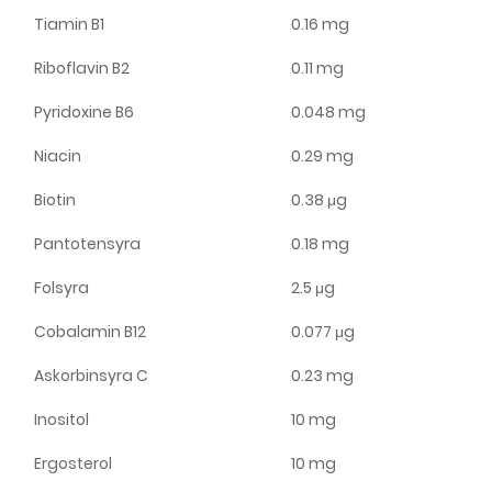
Tiamin B1
0.16 mg
Riboflavin B2
0.11 mg
Pyridoxine B6
0.048 mg
Niacin
0.29 mg
Biotin
0.38 μg
Pantotensyra
0.18 mg
Folsyra
2.5 μg
Cobalamin B12
0.077 μg
Askorbinsyra C
0.23 mg
Inositol
10 mg
Ergosterol
10 mg