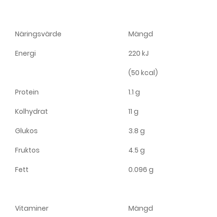
Näringsvärde
Mängd
Energi
220 kJ
(50 kcal)
Protein
1.1 g
Kolhydrat
11 g
Glukos
3.8 g
Fruktos
4.5 g
Fett
0.096 g
Vitaminer
Mängd