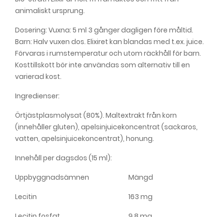
animaliskt ursprung.
Dosering: Vuxna: 5 ml 3 gånger dagligen före måltid.
Barn: Halv vuxen dos. Elixiret kan blandas med t.ex. juice.
Förvaras i rumstemperatur och utom räckhåll för barn.
Kosttillskott bör inte användas som alternativ till en
varierad kost.
Ingredienser:
Örtjästplasmolysat (80%). Maltextrakt från korn
(innehåller gluten), apelsinjuicekoncentrat (sackaros,
vatten, apelsinjuicekoncentrat), honung.
Innehåll per dagsdos (15 ml):
Uppbyggnadsämnen
Mängd
Lecitin
163 mg
Lecitin fosfat
9.8 mg