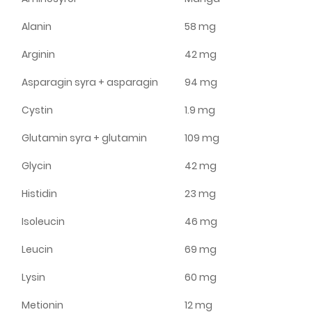
Alanin
58 mg
Arginin
42 mg
Asparagin syra + asparagin
94 mg
Cystin
1.9 mg
Glutamin syra + glutamin
109 mg
Glycin
42 mg
Histidin
23 mg
Isoleucin
46 mg
Leucin
69 mg
Lysin
60 mg
Metionin
12 mg