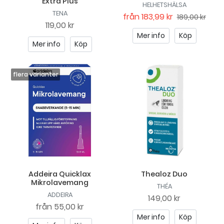
Extra Plus
HELHETSHÄLSA
TENA
från
183,99 kr
189,00 kr
119,00 kr
Mer info
Köp
Mer info
Köp
Addeira Quicklax
Thealoz Duo
Mikrolavemang
THÉA
ADDEIRA
149,00 kr
från
55,00 kr
Mer info
Köp