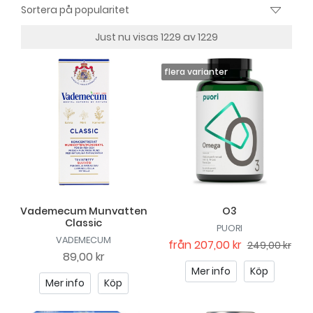
Just nu visas 1229 av 1229
Vademecum Munvatten
O3
Classic
PUORI
VADEMECUM
från
207,00 kr
249,00 kr
89,00 kr
Mer info
Köp
Mer info
Köp