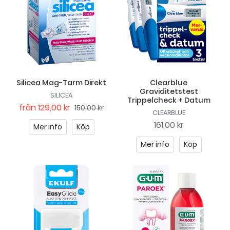
Silicea Mag-Tarm Direkt
Clearblue
Graviditetstest
SILICEA
Trippelcheck + Datum
från
129,00 kr
150,00 kr
CLEARBLUE
161,00 kr
Mer info
Köp
Mer info
Köp