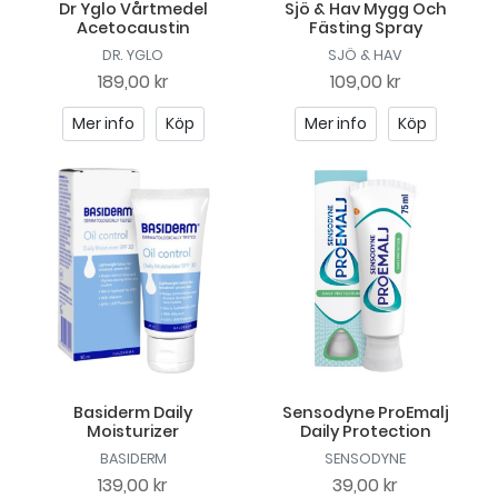
Dr Yglo Vårtmedel
Sjö & Hav Mygg Och
Acetocaustin
Fästing Spray
DR. YGLO
SJÖ & HAV
189,00 kr
109,00 kr
Mer info
Köp
Mer info
Köp
Basiderm Daily
Sensodyne ProEmalj
Moisturizer
Daily Protection
BASIDERM
SENSODYNE
139,00 kr
39,00 kr