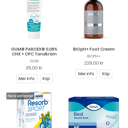
GUM® PAROEX® 0,06%
BIOpH+ Foot Cream
CHX + CPC Tandkräm
BIOPH+
GUM
229,00 kr
35,00 kr
Mer info
Köp
Mer info
Köp