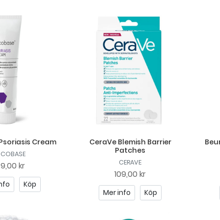
Psoriasis Cream
CeraVe Blemish Barrier
Beur
Patches
OCOBASE
CERAVE
49,00 kr
109,00 kr
nfo
Köp
Mer info
Köp