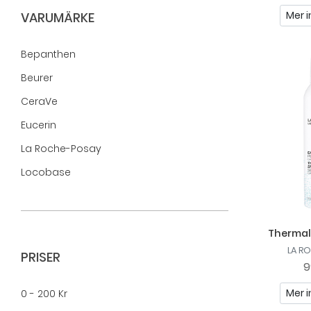
Mer i
VARUMÄRKE
Bepanthen
Beurer
CeraVe
Eucerin
La Roche-Posay
Locobase
Skinmender
Thermal
LA R
PRISER
9
Mer i
0 - 200 Kr