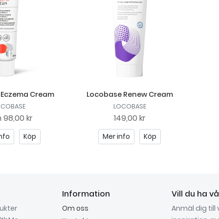
 Eczema Cream
Locobase Renew Cream
OCOBASE
LOCOBASE
n
98,00 kr
149,00 kr
nfo
Köp
Mer info
Köp
Information
Vill du ha v
dukter
Om oss
Anmäl dig till