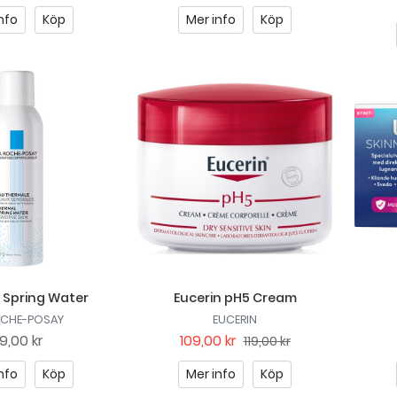
nfo
Köp
Mer info
Köp
 Spring Water
Eucerin pH5 Cream
OCHE-POSAY
EUCERIN
9,00 kr
109,00 kr
119,00 kr
nfo
Köp
Mer info
Köp