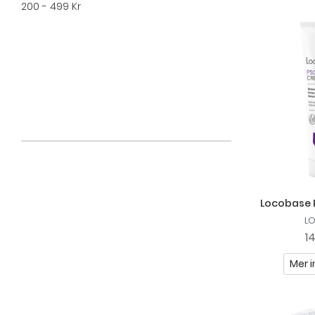
200 - 499 Kr
Locobase 
L
1
Mer i