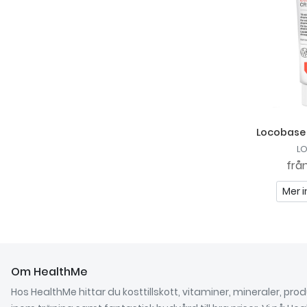
Locobase
L
frå
Mer i
Om HealthMe
Hos HealthMe hittar du kosttillskott, vitaminer, mineraler, pro