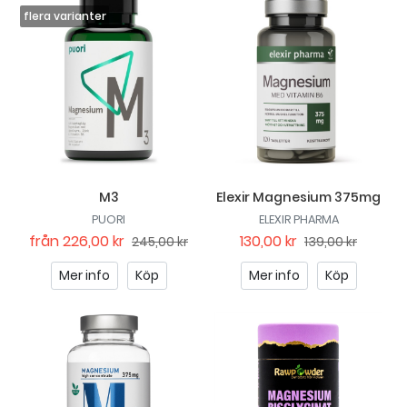
M3
Elexir Magnesium 375mg
PUORI
ELEXIR PHARMA
från
226,00 kr
130,00 kr
245,00 kr
139,00 kr
Mer info
Köp
Mer info
Köp