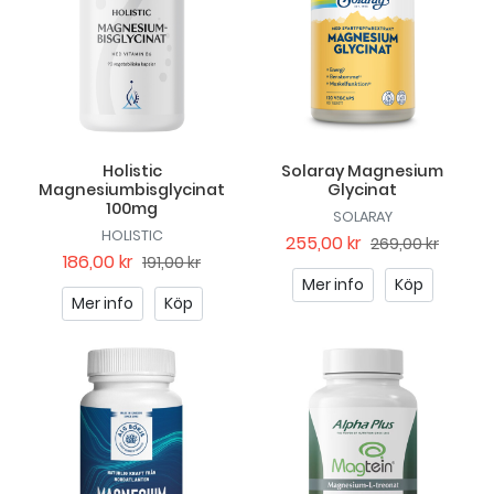
Holistic
Solaray Magnesium
Magnesiumbisglycinat
Glycinat
100mg
SOLARAY
HOLISTIC
255,00 kr
269,00 kr
186,00 kr
191,00 kr
Mer info
Köp
Mer info
Köp