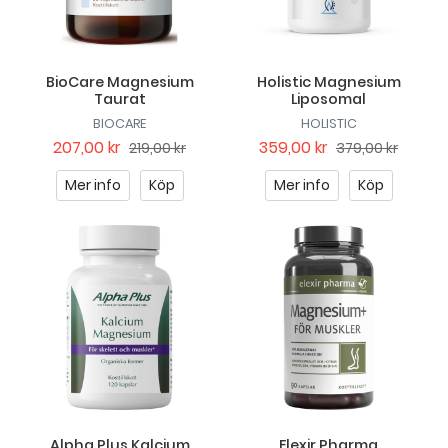
BioCare Magnesium
Holistic Magnesium
Taurat
Liposomal
BIOCARE
HOLISTIC
207,00 kr
359,00 kr
219,00 kr
379,00 kr
Mer info
Köp
Mer info
Köp
Alpha Plus Kalcium
Elexir Pharma