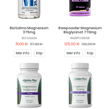
BioSalma Magnesium
Rawpowder Magnesium
375mg
Bisglycinat 770mg
BIOSALMA
RAWPOWDER
111,00 kr
125,00 kr
117,00 kr
132,00 kr
Mer info
Köp
Mer info
Köp