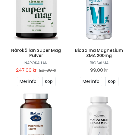
Närokällan Super Mag
BioSalma Magnesium
Pulver
ZMA 200mg
NÄROKÄLLAN
BIOSALMA
247,00 kr
99,00 kr
261,00 kr
Mer info
Köp
Mer info
Köp