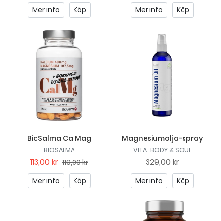
Mer info
Köp
Mer info
Köp
BioSalma CalMag
Magnesiumolja-spray
BIOSALMA
VITAL BODY & SOUL
113,00 kr
329,00 kr
119,00 kr
Mer info
Köp
Mer info
Köp