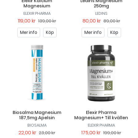
Elexir Kalcium
Ledins Magnesium
Magnesium
250mg
ELEXIR PHARMA
LEDINS
119,00 kr
80,00 kr
139,00 kr
89,00 kr
Mer info
Köp
Mer info
Köp
Biosalma Magnesium
Elexir Pharma
187,5mg Apelsin
Magnesium+ Till kvällen
BIOSALMA
ELEXIR PHARMA
22,00 kr
175,00 kr
23,00 kr
199,00 kr