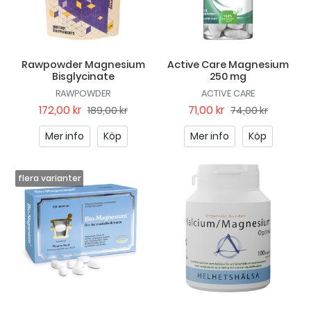
Rawpowder Magnesium
Active Care Magnesium
Bisglycinate
250 mg
RAWPOWDER
ACTIVE CARE
172,00 kr
71,00 kr
189,00 kr
74,00 kr
Mer info
Köp
Mer info
Köp