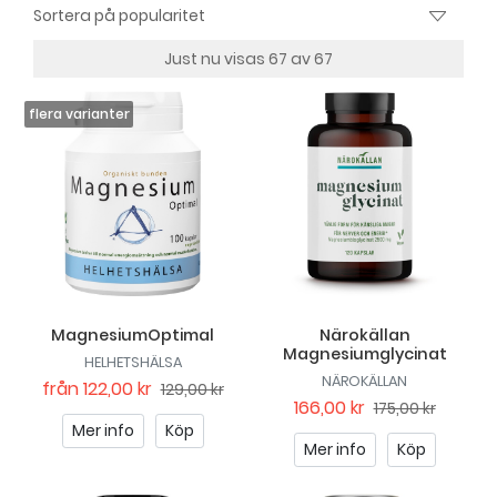
Just nu visas 67 av 67
MagnesiumOptimal
Närokällan
Magnesiumglycinat
HELHETSHÄLSA
NÄROKÄLLAN
från
122,00 kr
129,00 kr
166,00 kr
175,00 kr
Mer info
Köp
Mer info
Köp