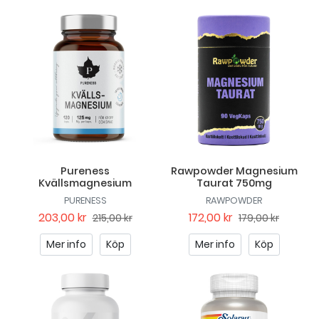
Pureness
Rawpowder Magnesium
Kvällsmagnesium
Taurat 750mg
PURENESS
RAWPOWDER
203,00 kr
172,00 kr
215,00 kr
179,00 kr
Mer info
Köp
Mer info
Köp