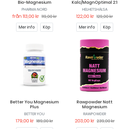
Bio-Magnesium
Kalc/MagnOptimal 2:1
PHARMA NORD
HELHETSHÄLSA
från
113,00 kr
122,00 kr
119,00 kr
129,00 kr
Mer info
Köp
Mer info
Köp
Better You Magnesium
Rawpowder Natt
Plus
Magnesium
BETTER YOU
RAWPOWDER
179,00 kr
203,00 kr
189,00 kr
239,00 kr