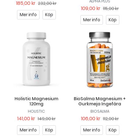
ALPHA PLUS
185,00 kr
232,00 kr
109,00 kr
115,00 kr
Mer info
Köp
Mer info
Köp
Holistic Magnesium
BioSalma Magnesium +
120mg
Gurkmeja Ingefära
HOLISTIC
BIOSALMA
141,00 kr
106,00 kr
149,00 kr
112,00 kr
Mer info
Köp
Mer info
Köp