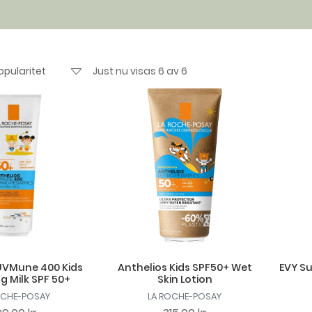
Just nu visas 6 av 6
UVMune 400 Kids
Anthelios Kids SPF50+ Wet
EVY S
g Milk SPF 50+
Skin Lotion
OCHE-POSAY
LA ROCHE-POSAY