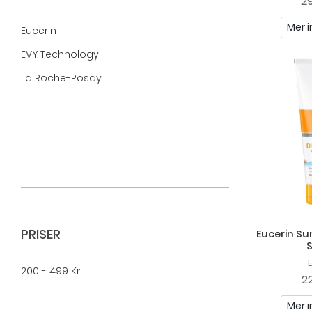
29
Mer i
Eucerin
EVY Technology
La Roche-Posay
PRISER
Eucerin Su
200 - 499 Kr
22
Mer i