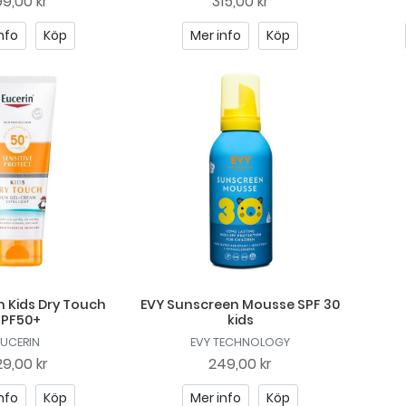
9,00 kr
315,00 kr
nfo
Köp
Mer info
Köp
n Kids Dry Touch
EVY Sunscreen Mousse SPF 30
SPF50+
kids
EUCERIN
EVY TECHNOLOGY
9,00 kr
249,00 kr
nfo
Köp
Mer info
Köp