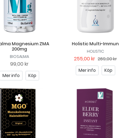
Salma Magnesium ZMA
Holistic Multi-Immun
200mg
HOLISTIC
BIOSALMA
255,00 kr
269,00 kr
99,00 kr
Mer info
Köp
Mer info
Köp