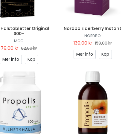
Halstabletter Original
Nordbo Elderberry Instant
600+
NORDBO
MGO
139,00 kr
159,00 kr
79,00 kr
82,00 kr
Mer info
Köp
Mer info
Köp