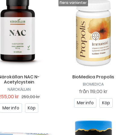
Närokällan NAC N-
BioMedica Propolis
Acetylcystein
BIOMEDICA
NÄROKÄLLAN
från
119,00 kr
255,00 kr
259,00 kr
Mer info
Köp
Mer info
Köp