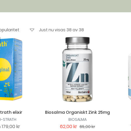
Just nu visas 38 av 38
trath elixir
Biosalma Organiskt Zink 25mg
O-STRATH
BIOSALMA
n
179,00 kr
62,00 kr
65,00 kr