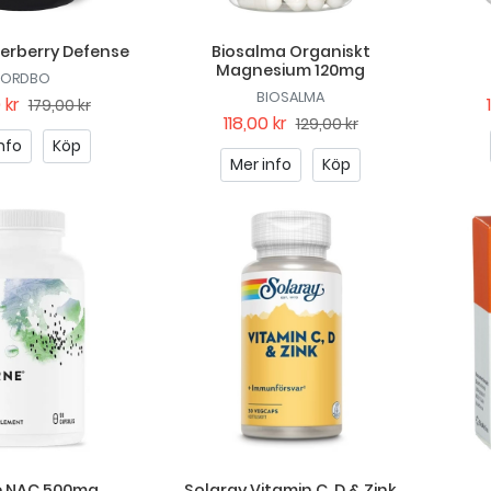
erberry Defense
Biosalma Organiskt
Magnesium 120mg
NORDBO
BIOSALMA
 kr
179,00 kr
118,00 kr
129,00 kr
nfo
Köp
Mer info
Köp
e NAC 500mg
Solaray Vitamin C, D & Zink