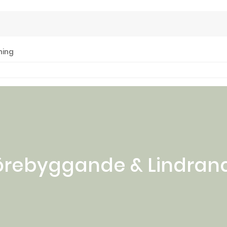
ning
örebyggande & Lindran