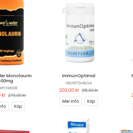
er Monolaurin
ImmunOptimal
500mg
HELHETSHÄLSA
WPOWDER
203,00 kr
215,00 kr
 kr
279,00 kr
Mer info
Köp
nfo
Köp