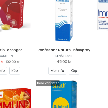
tin Lozenges
Renässans Naturell nässpray
RUSEPTIN
RENÄSSANS
 kr
45,00 kr
102,00 kr
nfo
Köp
Mer info
Köp