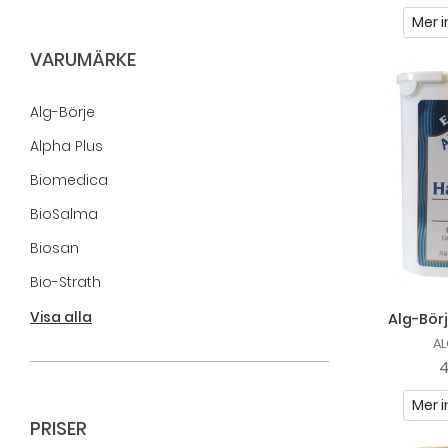
Mer i
VARUMÄRKE
Alg-Börje
Alpha Plus
Biomedica
BioSalma
Biosan
Bio-Strath
Helhetshälsa
Visa alla
Alg-Börj
AL
Holistic
4
Ledins
Mer i
MGO
PRISER