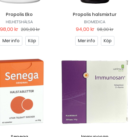
Propolis Eko
Propolis halsmixtur
HELHETSHÄLSA
BIOMEDICA
198,00 kr
94,00 kr
209,00 kr
98,00 kr
Mer info
Köp
Mer info
Köp
Senega
Immunosan