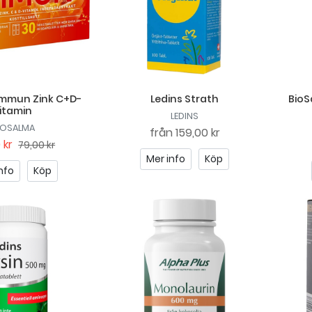
Immun Zink C+D-
Ledins Strath
Bio
itamin
LEDINS
IOSALMA
från
159,00 kr
 kr
79,00 kr
Mer info
Köp
nfo
Köp