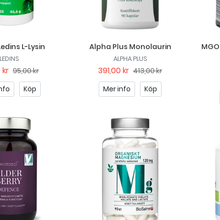
Ledins L-Lysin
Alpha Plus Monolaurin
MGO 
LEDINS
ALPHA PLUS
 kr
391,00 kr
95,00 kr
413,00 kr
nfo
Köp
Mer info
Köp