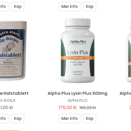
nfo
Köp
Mer info
Köp
e Halstablett
Alpha Plus Lysin Plus 500mg
Alph
G-BÖRJE
ALPHA PLUS
1,00 kr
175,00 kr
185,00 kr
nfo
Köp
Mer info
Köp