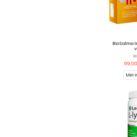
BioSalma 
v
B
69,00
Mer i