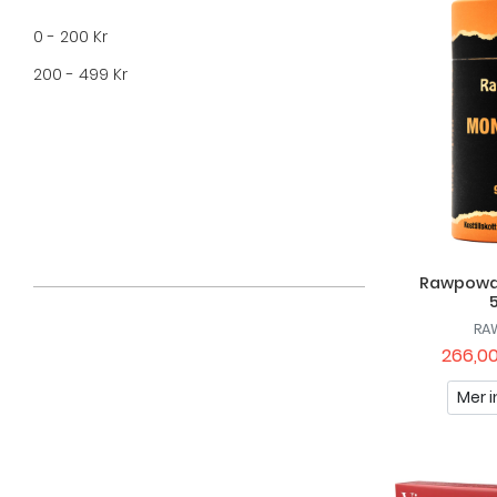
Nordbo
0 - 200 Kr
Nutriguard
200 - 499 Kr
Närokällan
Pharbio
Rawpowder
Renässans
Senega
Solaray
Rawpowd
Thorne
RA
Upgrit
266,00
Viruseptin
Mer i