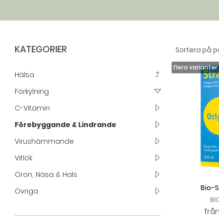
KATEGORIER
Hälsa
Förkylning
C-Vitamin
Förebyggande & Lindrande
Virushämmande
Vitlök
Öron, Näsa & Hals
Bio-S
Övriga
BI
frå