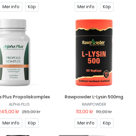
Mer info
Köp
Mer info
Köp
a Plus Propoliskomplex
Rawpowder L-Lysin 500mg
ALPHA PLUS
RAWPOWDER
245,00 kr
113,00 kr
259,00 kr
119,00 kr
Mer info
Köp
Mer info
Köp