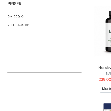
Puori
PRISER
Pureness
0 - 200 Kr
Rawpowder
200 - 499 Kr
SELF Omninutrition
Skip
Swedish Supplements
Upgrit
Närokäl
NÄ
239,00
Mer i