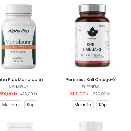
pha Plus Monolaurin
Pureness Krill Omega-3
ALPHA PLUS
PURENESS
391,00 kr
359,00 kr
413,00 kr
379,00 kr
Mer info
Köp
Mer info
Köp