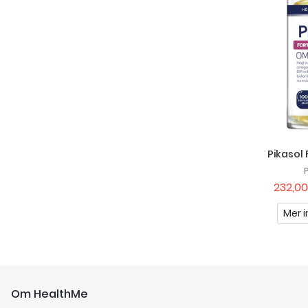
Pikasol 
232,00
Mer i
Om HealthMe