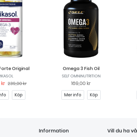
Forte Original
Omega 3 Fish Oil
PIKASOL
SELF OMNINUTRITION
 kr
169,00 kr
239,00 kr
nfo
Köp
Mer info
Köp
Information
Vill du ha v