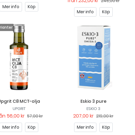
från
232,00 kr
245,00 kr
Mer info
Köp
Mer info
Köp
Upgrit C8 MCT-olja
Eskio 3 pure
UPGRIT
ESKIO 3
rån
56,00 kr
207,00 kr
57,00 kr
219,00 kr
Mer info
Köp
Mer info
Köp