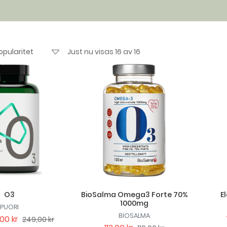
Just nu visas 16 av 16
O3
BioSalma Omega3 Forte 70%
E
1000mg
PUORI
BIOSALMA
00 kr
249,00 kr