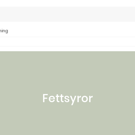
ning
Fettsyror