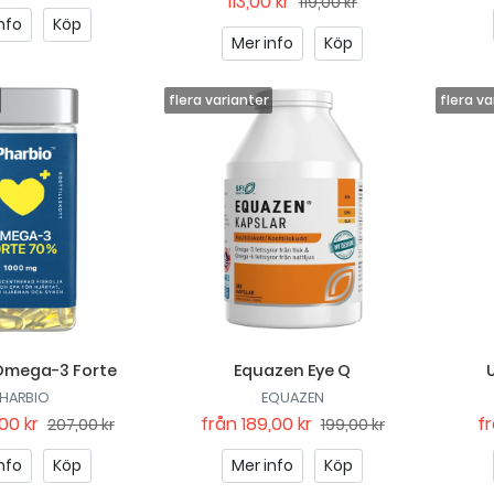
113,00 kr
119,00 kr
nfo
Köp
Mer info
Köp
Omega-3 Forte
Equazen Eye Q
HARBIO
EQUAZEN
00 kr
från
189,00 kr
f
207,00 kr
199,00 kr
nfo
Köp
Mer info
Köp