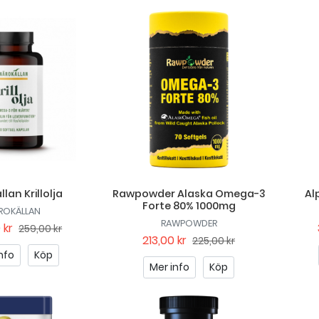
lan Krillolja
Rawpowder Alaska Omega-3
Al
Forte 80% 1000mg
ROKÄLLAN
RAWPOWDER
 kr
259,00 kr
213,00 kr
225,00 kr
nfo
Köp
Mer info
Köp