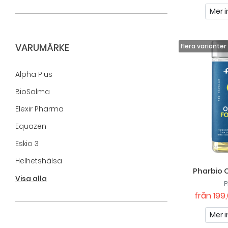
Mer i
VARUMÄRKE
Alpha Plus
BioSalma
Elexir Pharma
Equazen
Eskio 3
Helhetshälsa
Pharbio 
Närokällan
Visa alla
P
från
199,
Pharbio
Pikasol
Mer i