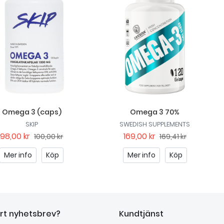
Omega 3 (caps)
Omega 3 70%
SKIP
SWEDISH SUPPLEMENTS
98,00 kr
169,00 kr
100,00 kr
169,41 kr
Mer info
Köp
Mer info
Köp
årt nyhetsbrev?
Kundtjänst