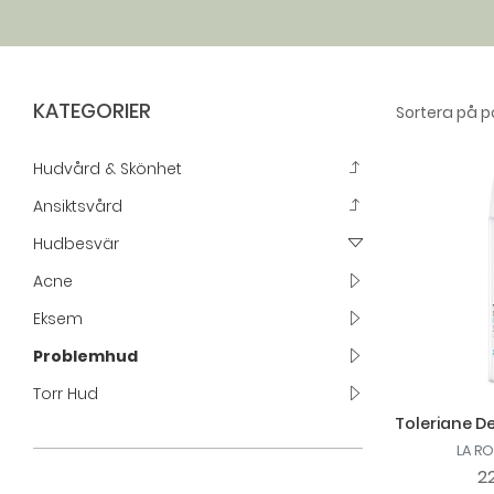
KATEGORIER
Hudvård & Skönhet
Ansiktsvård
Hudbesvär
Acne
Eksem
Problemhud
Torr Hud
Toleriane D
LA R
22