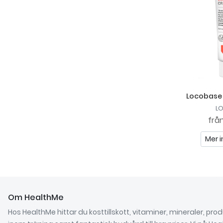
Locobase
L
frå
Mer i
Om HealthMe
Hos HealthMe hittar du kosttillskott, vitaminer, mineraler, pro