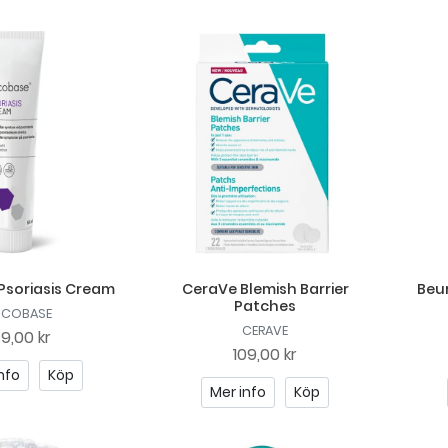
Psoriasis Cream
CeraVe Blemish Barrier
Beur
Patches
OCOBASE
CERAVE
49,00 kr
109,00 kr
nfo
Köp
Mer info
Köp