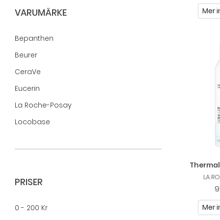
Mer i
VARUMÄRKE
Bepanthen
Beurer
CeraVe
Eucerin
La Roche-Posay
Locobase
Skinmender
Thermal
LA R
PRISER
9
Mer i
0 - 200 Kr