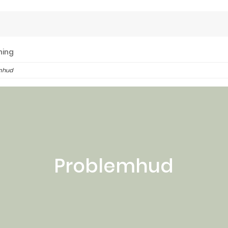
ning
mhud
Problemhud