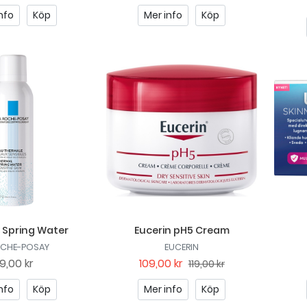
nfo
Köp
Mer info
Köp
 Spring Water
Eucerin pH5 Cream
OCHE-POSAY
EUCERIN
9,00 kr
109,00 kr
119,00 kr
nfo
Köp
Mer info
Köp