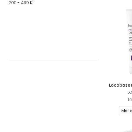
200 - 499 Kr
Locobase 
L
1
Mer i