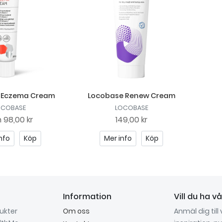
 Eczema Cream
Locobase Renew Cream
OCOBASE
LOCOBASE
n
98,00 kr
149,00 kr
nfo
Köp
Mer info
Köp
Information
Vill du ha v
dukter
Om oss
Anmäl dig till