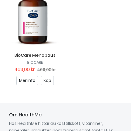
BioCare Menopaus
BIOCARE
463,00 kr
469,00 kr
Mer info
Köp
Om HealthMe
Hos HealthMe hittar du kosttillskott, vitaminer,
mineraler, produkter inom träning samt fantastisk