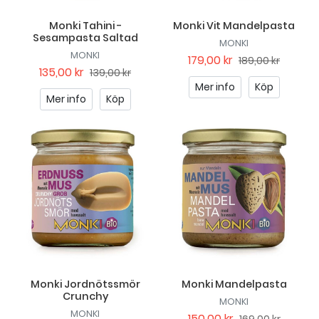
Monki Tahini -
Monki Vit Mandelpasta
Sesampasta Saltad
MONKI
MONKI
179,00 kr
189,00 kr
135,00 kr
139,00 kr
Mer info
Köp
Mer info
Köp
Monki Jordnötssmör
Monki Mandelpasta
Crunchy
MONKI
MONKI
150,00 kr