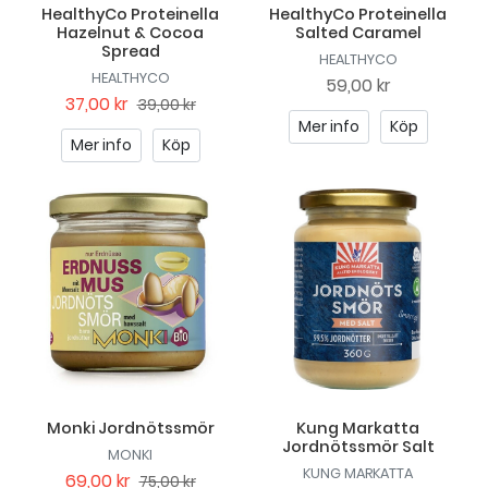
HealthyCo Proteinella
HealthyCo Proteinella
Hazelnut & Cocoa
Salted Caramel
Spread
HEALTHYCO
HEALTHYCO
59,00 kr
37,00 kr
39,00 kr
Mer info
Köp
Mer info
Köp
Monki Jordnötssmör
Kung Markatta
Jordnötssmör Salt
MONKI
KUNG MARKATTA
69,00 kr
75,00 kr