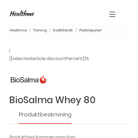
×
Healthme
Träning
Kosttillskott
Proteinpulver
l
{{selectedarticle.discountPercent}}%
BioSalma Whey 80
Produktbeskrivning
Produkttext kommer inom kort