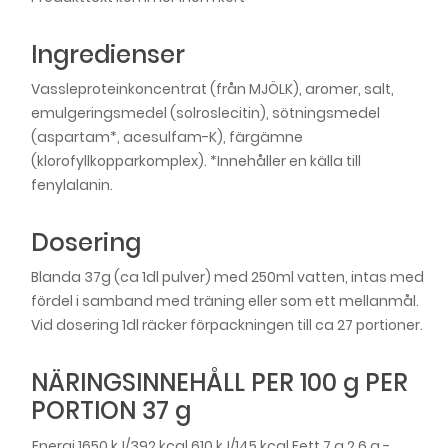
Ingredienser
Vassleproteinkoncentrat (från MJÖLK), aromer, salt,
emulgeringsmedel (solroslecitin), sötningsmedel
(aspartam*, acesulfam-K), färgämne
(klorofyllkopparkomplex). *Innehåller en källa till
fenylalanin.
Dosering
Blanda 37g (ca 1dl pulver) med 250ml vatten, intas med
fördel i samband med träning eller som ett mellanmål.
Vid dosering 1dl räcker förpackningen till ca 27 portioner.
NÄRINGSINNEHÅLL PER 100 g PER
PORTION 37 g
Energi 1650 kJ/392 kcal 610 kJ/145 kcal Fett 7 g 2,6 g -