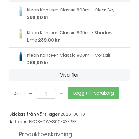
Klean Kanteen Classic 800ml - Clear Sky
289,00 kr
Klean Kanteen Classic 800ml - Shadow
Lime
289,00 kr
Klean Kanteen Classic 800ml - Corsair
289,00 kr
Visa fler
Klean Kanteen Classic 800ml - Black
289,00 kr
Lägg till i varukorg
Antal
Klean Kanteen Classic 800ml - Brushed
Stainless
289,00 kr
Skickas från vårt lager
2026-08-10
Artikelnr
FKC8-QW-800-XX-PEF
Klean Kanteen Classic 800ml - Sunset
289,00 kr
Produktbeskrivning