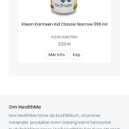
with
Klean Kanteen Kid Classic Narrow 355 ml
Kl
KLEAN KANTEEN
229 kr
Mer info
Köp
Om HealthMe
Hos HealthMe hittar du kosttillskott, vitaminer,
mineraler, produkter inom träning samt fantastisk