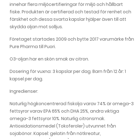
innehar flera miljöcertifieringar för miljö och hållbart
fiske. Produkten är certifierad och testad för renhet och
färskhet och dessa svarta kapslar hjälper även till att
skydda oljan mot solljus.
Företaget startades 2009 och bytte 2017 varumärke från
Pure Pharma till Puori.
O3-oljan har en skön smak av citron.
Dosering för vuxna: 3 kapslar per dag. Barn från 12 år: 1
kapsel per dag.
Ingredienser:
Naturlig högkoncentrerad fiskolja varav 74% är omega-3
fettsyror varav EPA 65% och DHA 25%, andra viktiga
omega-3 fettsyror 10%. Naturlig citronsmak.
Antioxidationsmedel (Tokoferoler) utvunnet från
sojabönor. Kapsel: gelatin från nötkreatur,