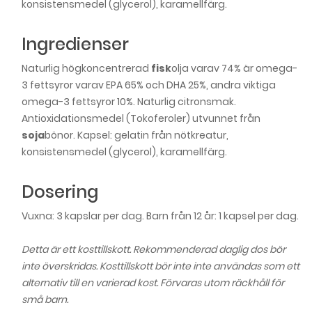
konsistensmedel (glycerol), karamellfärg.
Ingredienser
Naturlig högkoncentrerad
fisk
olja varav 74% är omega-
3 fettsyror varav EPA 65% och DHA 25%, andra viktiga
omega-3 fettsyror 10%. Naturlig citronsmak.
Antioxidationsmedel (Tokoferoler) utvunnet från
soja
bönor. Kapsel: gelatin från nötkreatur,
konsistensmedel (glycerol), karamellfärg.
Dosering
Vuxna: 3 kapslar per dag. Barn från 12 år: 1 kapsel per dag.
Detta är ett kosttillskott. Rekommenderad daglig dos bör
inte överskridas. Kosttillskott bör inte inte användas som ett
alternativ till en varierad kost. Förvaras utom räckhåll för
små barn.