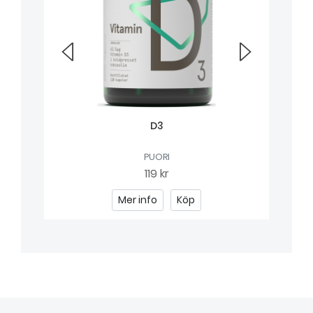
D3
PUORI
119 kr
Mer info
Köp