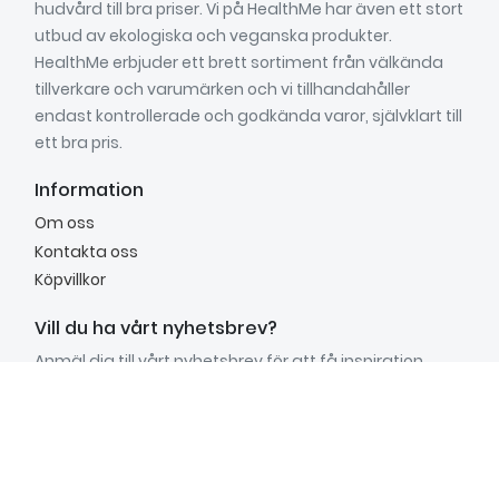
hudvård till bra priser. Vi på HealthMe har även ett stort
utbud av ekologiska och veganska produkter.
HealthMe erbjuder ett brett sortiment från välkända
tillverkare och varumärken och vi tillhandahåller
endast kontrollerade och godkända varor, självklart till
ett bra pris.
Information
Om oss
Kontakta oss
Köpvillkor
Vill du ha vårt nyhetsbrev?
Anmäl dig till vårt nyhetsbrev för att få inspiration,
nyheter, unika erbjudanden och mycket mer.
Anmäl mig