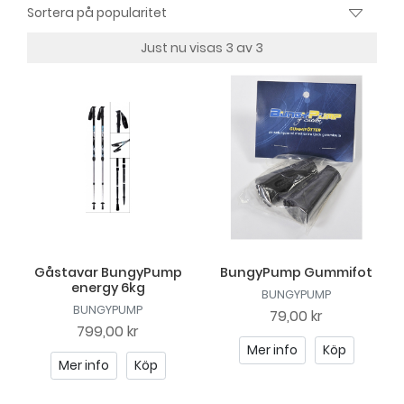
Just nu visas 3 av 3
Gåstavar BungyPump
BungyPump Gummifot
energy 6kg
BUNGYPUMP
BUNGYPUMP
79,00 kr
799,00 kr
Mer info
Köp
Mer info
Köp