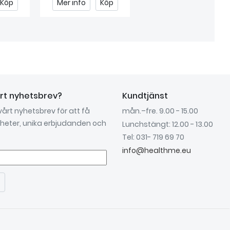
Köp
Mer info
Köp
Mer info
Köp
årt nyhetsbrev?
Kundtjänst
 vårt nyhetsbrev för att få
mån.–fre. 9.00 - 15.00
nyheter, unika erbjudanden och
Lunchstängt: 12.00 - 13.00
Tel: 031- 719 69 70
info@healthme.eu