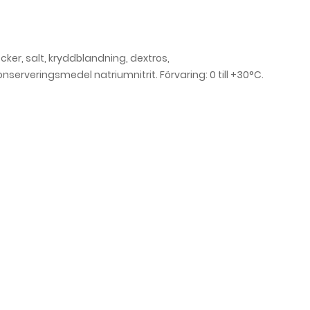
ocker, salt, kryddblandning, dextros,
nserveringsmedel natriumnitrit. Förvaring: 0 till +30°C.