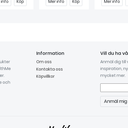
 info
Köp
Mer info
Köp
Mer info
Information
Vill du ha v
dukter
Om oss
Anmäl dig till
althMe
inspiration, 
Kontakta oss
er.
mycket mer.
Köpvillkor
re och
Anmäl mig