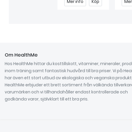
Mer info
Köp
Mer info
Köp
Mer
Om HealthMe
Hos HealthMe hittar du kosttillskott, vitaminer, mineraler, pro
inom träning samt fantastisk hudvård till bra priser. Vi på He
har även ett stort utbud av ekologiska och veganska produkt
HealthMe erbjuder ett brett sortiment från välkända tillverka
varumärken och vi tillhandahåller endast kontrollerade och
godkända varor, självklart till ett bra pris.