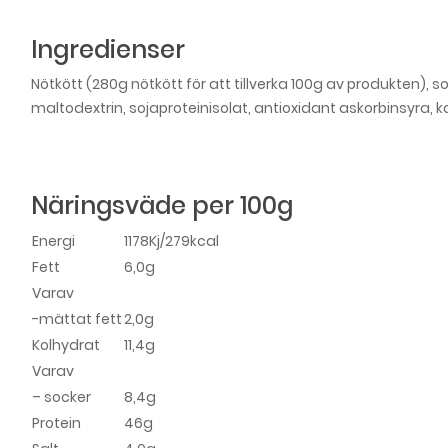
Ingredienser
Nötkött (280g nötkött för att tillverka 100g av produkten), s
maltodextrin, sojaproteinisolat, antioxidant askorbinsyra, ko
Näringsväde per 100g
Energi
1178Kj/279kcal
Fett
6,0g
Varav
-mättat fett
2,0g
Kolhydrat
11,4g
Varav
– socker
8,4g
Protein
46g