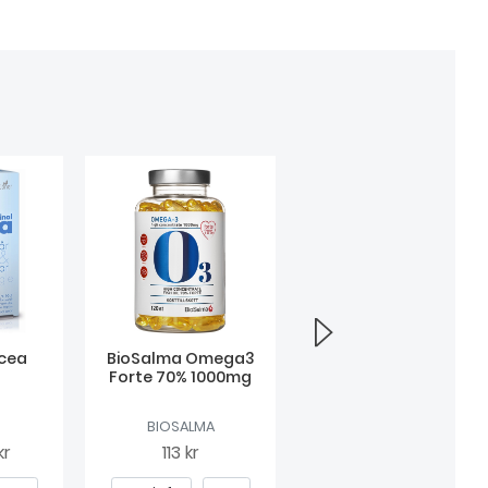
icea
BioSalma Omega3
MagnesiumOptimal
Forte 70% 1000mg
BIOSALMA
HELHETSHÄLSA
kr
113 kr
Från
122 kr