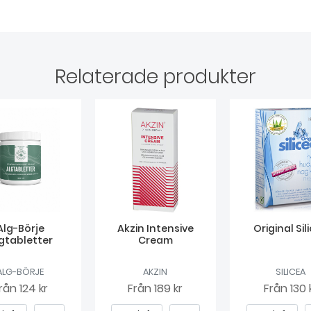
Relaterade produkter
Alg-Börje
Akzin Intensive
Original Sil
gtabletter
Cream
ALG-BÖRJE
AKZIN
SILICEA
rån
124 kr
Från
189 kr
Från
130 