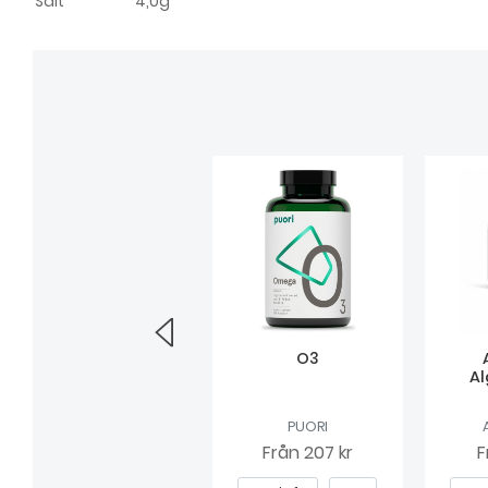
Salt
4,0g
Equazen Eye Q
O3
Al
EQUAZEN
PUORI
Från
189 kr
Från
207 kr
F