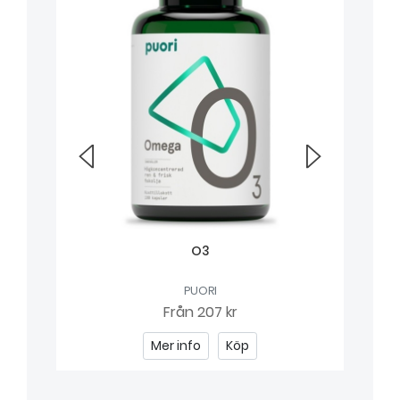
O3
PUORI
Från
207 kr
Mer info
Köp