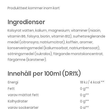
Produkttext kommer inom kort
Ingredienser
Kolsyrat vatten, kalium, magnesium, vitaminer (niacin,
vitamin B6, folsyra, biotin, vitamin B12), surhetsreglerande
medel (citronsyra, natriumcitrat), koffein, aromer,
konserveringsmedel (kaliumsorbat, natriumbensoat),
sötningsmedel (sukralos), färgande morotskoncentrat,
färgämne (karotener).
Innehåll per 100ml (DRI%)
Energi
18 kJ / 4 kcal **
Fett
0 g**
varav mättat fett
0 g**
Kolhydrater
0 g**
varav sockerarter
0 g**