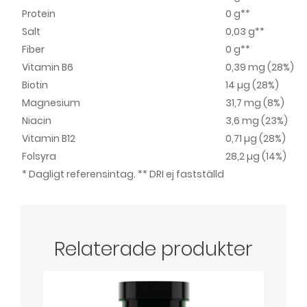
Protein
0 g**
Salt
0,03 g**
Fiber
0 g**
Vitamin B6
0,39 mg (28%)
Biotin
14 µg (28%)
Magnesium
31,7 mg (8%)
Niacin
3,6 mg (23%)
Vitamin B12
0,71 µg (28%)
Folsyra
28,2 µg (14%)
* Dagligt referensintag. ** DRI ej fastställd
Relaterade produkter