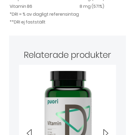
Vitamin B6
8 mg (571%)
*DRI = % av dagligt referensintag
**DRI ej fastställt
Relaterade produkter