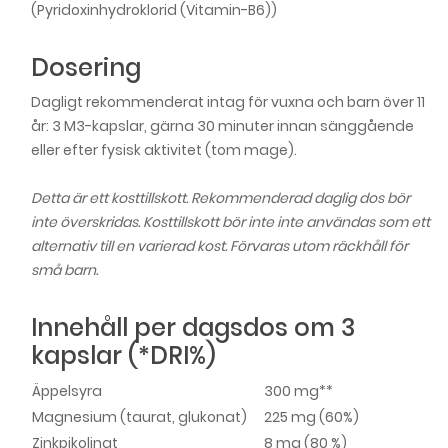
(Pyridoxinhydroklorid (Vitamin-B6))
Dosering
Dagligt rekommenderat intag för vuxna och barn över 11
år: 3 M3-kapslar, gärna 30 minuter innan sänggående
eller efter fysisk aktivitet (tom mage).
Detta är ett kosttillskott. Rekommenderad daglig dos bör
inte överskridas. Kosttillskott bör inte inte användas som ett
alternativ till en varierad kost. Förvaras utom räckhåll för
små barn.
Innehåll per dagsdos om 3
kapslar (*DRI%)
Äppelsyra
300 mg**
Magnesium (taurat, glukonat)
225 mg (60%)
Zinkpikolinat
8 mg (80 %)