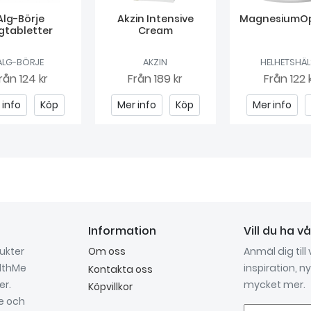
Alg-Börje
Akzin Intensive
MagnesiumOp
gtabletter
Cream
ALG-BÖRJE
AKZIN
HELHETSHÄ
rån
124 kr
Från
189 kr
Från
122 
 info
Köp
Mer info
Köp
Mer info
Information
Vill du ha v
dukter
Om oss
Anmäl dig till
althMe
inspiration, 
Kontakta oss
er.
mycket mer.
Köpvillkor
re och