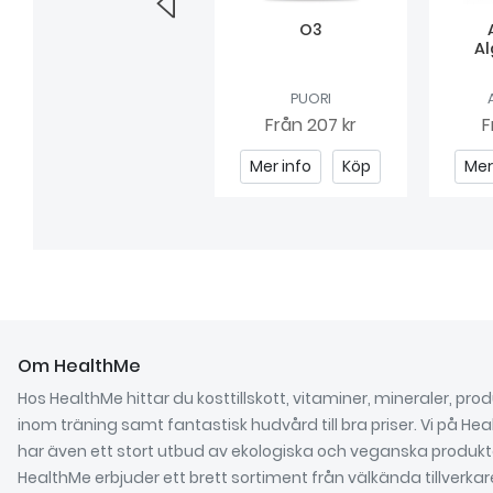
BioSalma Whey 80
O3
Strawberry
Al
BIOSALMA
PUORI
279 kr
Från
207 kr
F
Mer info
Köp
Mer info
Köp
Mer
Om HealthMe
Hos HealthMe hittar du kosttillskott, vitaminer, mineraler, pro
inom träning samt fantastisk hudvård till bra priser. Vi på He
har även ett stort utbud av ekologiska och veganska produkt
HealthMe erbjuder ett brett sortiment från välkända tillverka