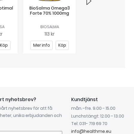
timal
BioSalma Omega3
Original Silicea
Forte 70% 1000mg
LSA
BIOSALMA
SILICEA
kr
113 kr
Från
130 kr
Köp
Mer info
Köp
Mer info
Köp
årt nyhetsbrev?
Kundtjänst
 vårt nyhetsbrev för att få
mån.–fre. 9.00 - 15.00
nyheter, unika erbjudanden och
Lunchstängt: 12.00 - 13.00
Tel: 031- 719 69 70
info@healthme.eu