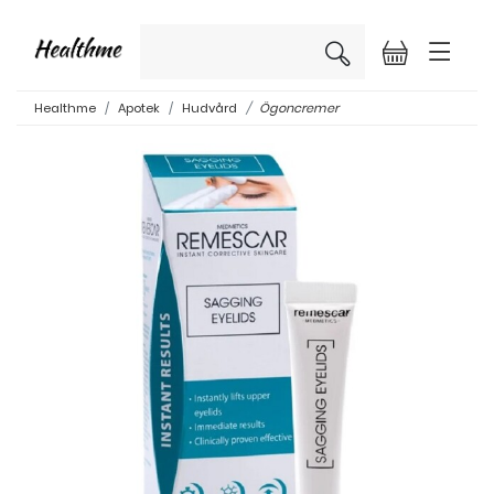
×
Healthme
Apotek
Hudvård
Ögoncremer