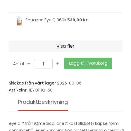
Equazen Eye Q 360k
539,00 kr
Visa fler
Lägg till i varukorg
Antal
Skickas från vårt lager
2026-08-06
Artikelnr
HEYQ1-IQ-60
Produktbeskrivning
eye q™ från iQmedical är ett kosttillskott i kapselform
som innehåller en kombination av fettsyrorna omega-3