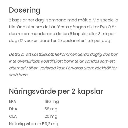
Dosering
2 kapslar per dag i samband med måltid. Vid speciella
tillstånd eller om det är första gången du tar Eye Q är
den rekommenderade dosen 6 kapslar eller 3 tsk per
dag i 12 veckor, därefter 2 kapslar eller 1 tsk per dag.
Detta är ett kosttillskott. Rekommenderad daglig dos bör
inte överskridas. Kosttillskott bör inte användas som ett
alternativ till en varierad kost. Förvaras utom räckhåll för
små barn.
Näringsvärde per 2 kapslar
EPA
186 mg
DHA
58 mg
GLA
20 mg
Naturlig vitamin E
3,2 mg