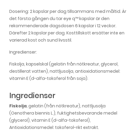
Dosering: 2 kapslar per dag tillsammans med måltid. Är
det första gången du tar eye q™ kapslar är den
rekommenderade dagsdosen 6 kapslar i 12 veckor.
Därefter 2 kapslar per dag. Kosttillskott ersätter inte en
varierad kost och sund livsstil.
Ingredienser:
Fiskolja, kapselskal (gelatin från nötkreatur, glycerol,
destillerat vatten), nattljusolja, antioxidationsmedel:
vitamin E (d-alfa-tokoferol från soja).
Ingredienser
Fiskolja
, gelatin (från nötkreatur), nattljusolja
(Oenothera biennis L.), fuktighetsbevarande medel
(glycerol), vitamin E (d-alfa-tokoferol),
Antioxidationsmedel: tokoferol-rikt extrakt.