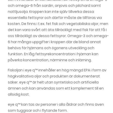
och omega-6 från sardin, anjovis och pilchard samt
nattljusolja. Kroppen kan inte själv tillverka dessa
essentiella fettsyror och därför måste de tillföras via
kosten. De finns i t.ex. fet fisk och vegetabiliska oljor, men
det kan vara svårt att äta tillräckligt med fisk för att få i
oss tillräckligt av dessa fettsyror. Omega-3 och omega-
6 har många uppgifter i kroppen där de bland annat
behövs för hjärnans och ögonens utveckling och
funktion. En låg fettsyrekoncentration i hjärnan kan
påverka koncentration, närminne och inlärning.
Fiskoljan i eye q™ innehåller en hög mängd EPA i form av
högkvalitativa oljor och produkten är dokumenterat
säker. eye q™ är helt utan syntetiska och artificiella
ämnen och kan användas som ett komplement till en
allsidig kost.
eye q™ kan tas av personer i alla åldrar och finns även
som tuggisar och i flytande form.